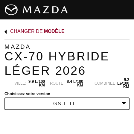
CHANGER DE
MODÈLE
MAZDA
CX-70 HYBRIDE
LÉGER 2026
9.2
9.9 L/100
8.4 L/100
VILLE:
ROUTE:
COMBINÉE:
Le/100
KM
KM
KM
Choisissez votre version
GS-L TI