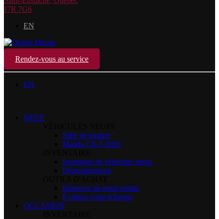
Saint-Eustache
,
Québec
J7R 7G6
EN
Rendez-vous au service
EN
NEUF
VÉHICULES NEUFS
Salle de montre
Mazda CX-5 2026
INVENTAIRE
Inventaire de véhicules neufs
Démonstrateurs
OUTILS D'ACHAT
Réservez un essai routier
Évaluez votre échange
OCCASION
INVENTAIRE