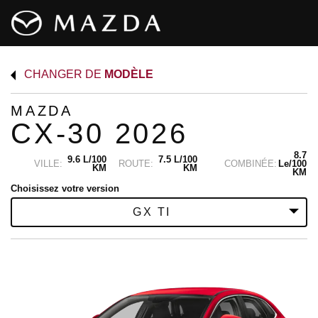
CHANGER DE
MODÈLE
MAZDA
CX-30 2026
8.7
9.6 L/100
7.5 L/100
VILLE:
ROUTE:
COMBINÉE:
Le/100
KM
KM
KM
Choisissez votre version
GX TI